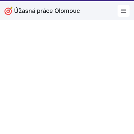
Úžasná práce Olomouc
Open