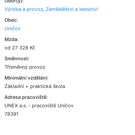
Obor(y):
Výroba a provoz
,
Zemědělství a lesnictví
Obec:
Uničov
Mzda:
od 27 328 Kč
Směnnost:
Třísměnný provoz
Minimální vzdělání:
Základní + praktická škola
Adresa pracoviště:
UNEX a.s. - pracoviště Uničov
78391