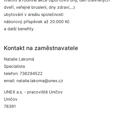
firemní a rodinné akce (sportovní dny, den otevřených
dveří, veřejné bruslení, dny zdraví,...)
ubytování v areálu společnosti
náborový příspěvek až 20.000 Kč
a další benefity
Kontakt na zaměstnavatele
Natalie Lakomá
Specialista
telefon: 736294522
email: natalie.lakoma@unex.cz
UNEX a.s. - pracoviště Uničov
Uničov
78391