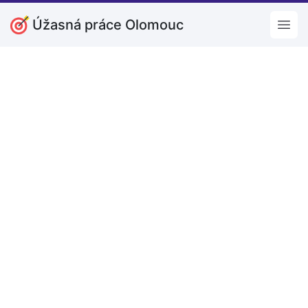
Úžasná práce Olomouc
Open