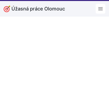
Úžasná práce Olomouc
Open