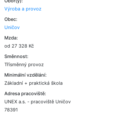
Obor(y):
Výroba a provoz
Obec:
Uničov
Mzda:
od 27 328 Kč
Směnnost:
Třísměnný provoz
Minimální vzdělání:
Základní + praktická škola
Adresa pracoviště:
UNEX a.s. - pracoviště Uničov
78391