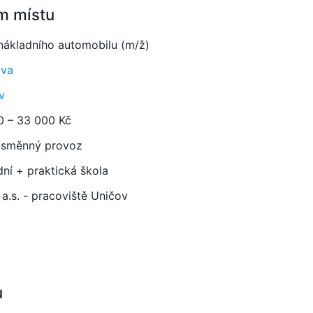
m místu
 nákladního automobilu (m/ž)
ava
v
0 – 33 000 Kč
směnný provoz
dní + praktická škola
a.s. - pracoviště Uničov
u