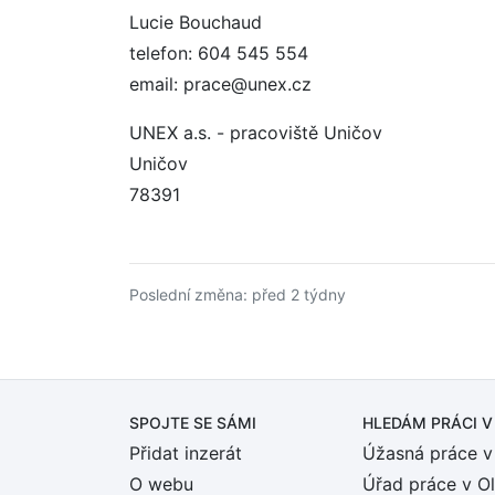
Lucie Bouchaud
telefon: 604 545 554
email: prace@unex.cz
UNEX a.s. - pracoviště Uničov
Uničov
78391
Poslední změna: před 2 týdny
SPOJTE SE SÁMI
HLEDÁM PRÁCI
V
Přidat inzerát
Úžasná práce v
O webu
Úřad práce v O