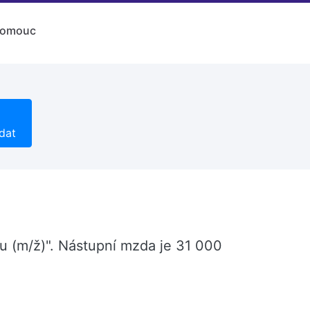
lomouc
dat
lu (m/ž)". Nástupní mzda je 31 000