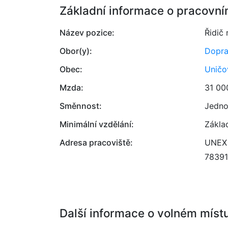
Základní informace o pracovní
Název pozice:
Řidič
Obor(y):
Dopr
Obec:
Uničo
Mzda:
31 00
Směnnost:
Jedno
Minimální vzdělání:
Zákla
Adresa pracoviště:
UNEX 
78391
Další informace o volném míst