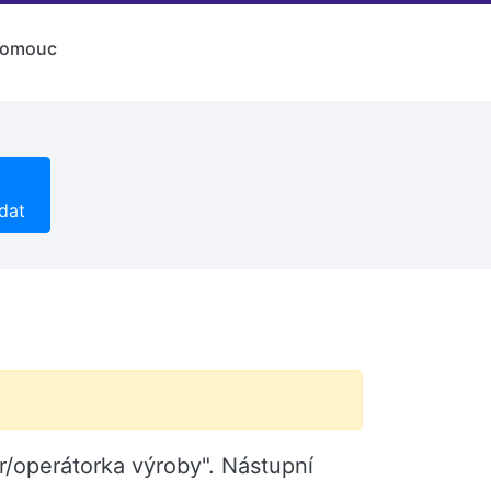
lomouc
dat
r/operátorka výroby". Nástupní