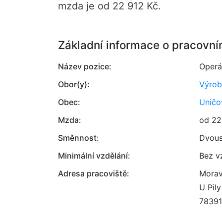
mzda je od 22 912 Kč.
Základní informace o pracovní
Název pozice:
Operá
Obor(y):
Výrob
Obec:
Uničo
Mzda:
od 22
Směnnost:
Dvou
Minimální vzdělání:
Bez v
Adresa pracoviště:
Morav
U Pil
78391