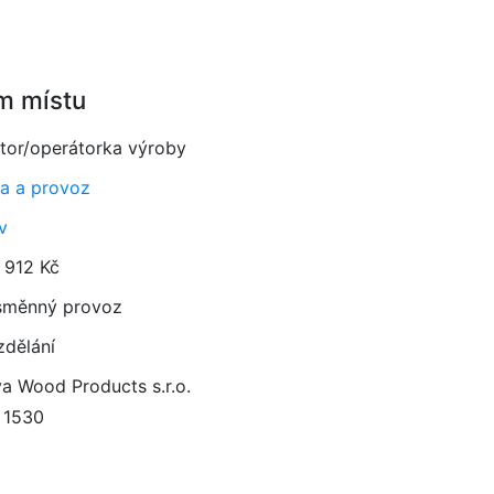
m místu
tor/operátorka výroby
a a provoz
v
 912 Kč
směnný provoz
zdělání
a Wood Products s.r.o.
y 1530