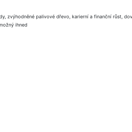
y, zvýhodněné palivové dřevo, karierní a finanční růst, 
p možný ihned