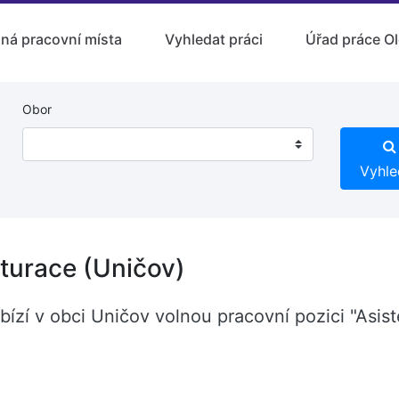
lná pracovní místa
Vyhledat práci
Úřad práce O
Obor
Vyhle
kturace (Uničov)
bízí v obci Uničov volnou pracovní pozici "Asist