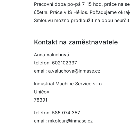
Pracovní doba po-pá 7-15 hod, práce na se
účetní. Práce v IS Hélios. Požadujeme okra
Smlouvu možno prodloužit na dobu neurčit
Kontakt na zaměstnavatele
Anna Valuchová
telefon: 602102337
email: a.valuchova@inmase.cz
Industrial Machine Service s.r.o.
Uničov
78391
telefon: 585 074 357
email: mkolcun@inmase.cz