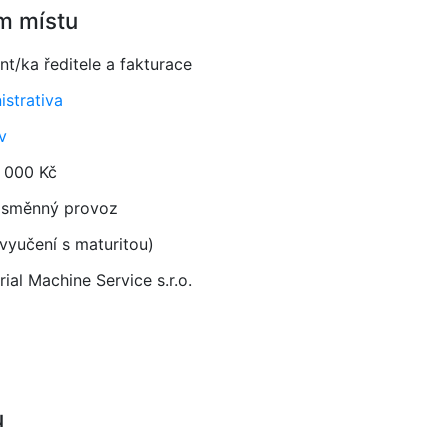
m místu
nt/ka ředitele a fakturace
istrativa
v
 000 Kč
směnný provoz
vyučení s maturitou)
rial Machine Service s.r.o.
u