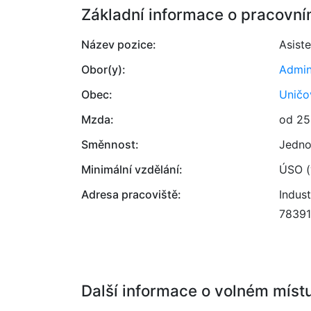
Základní informace o pracovní
Název pozice:
Asiste
Obor(y):
Admin
Obec:
Uničo
Mzda:
od 25
Směnnost:
Jedno
Minimální vzdělání:
ÚSO (
Adresa pracoviště:
Indust
78391
Další informace o volném míst