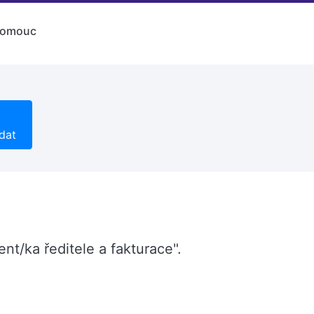
lomouc
dat
ent/ka ředitele a fakturace".