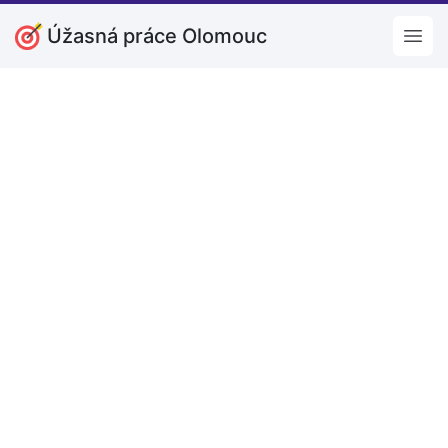
Úžasná práce Olomouc
Open