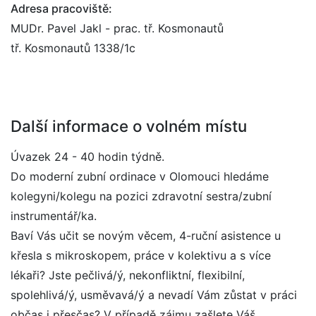
Adresa pracoviště:
MUDr. Pavel Jakl - prac. tř. Kosmonautů
tř. Kosmonautů 1338/1c
Další informace o volném místu
Úvazek 24 - 40 hodin týdně.
Do moderní zubní ordinace v Olomouci hledáme
kolegyni/kolegu na pozici zdravotní sestra/zubní
instrumentář/ka.
Baví Vás učit se novým věcem, 4-ruční asistence u
křesla s mikroskopem, práce v kolektivu a s více
lékaři? Jste pečlivá/ý, nekonfliktní, flexibilní,
spolehlivá/ý, usměvavá/ý a nevadí Vám zůstat v práci
občas i přesčas? V případě zájmu zašlete Váš