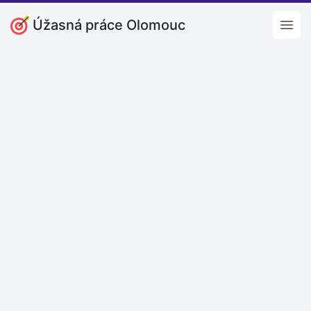
Úžasná práce Olomouc
Open