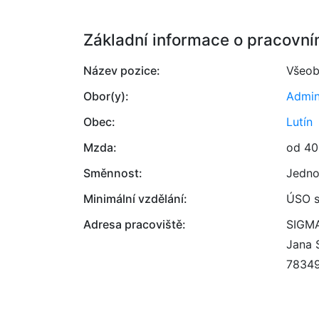
Základní informace o pracovní
Název pozice:
Všeob
Obor(y):
Admin
Obec:
Lutín
Mzda:
od 40
Směnnost:
Jedno
Minimální vzdělání:
ÚSO s
Adresa pracoviště:
SIGMA
Jana 
7834