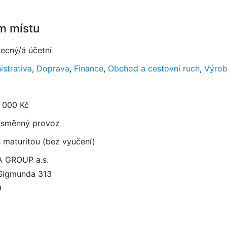
m místu
ecný/á účetní
istrativa
,
Doprava
,
Finance
,
Obchod a cestovní ruch
,
Výrob
 000 Kč
směnný provoz
 maturitou (bez vyučení)
 GROUP a.s.
Sigmunda 313
9