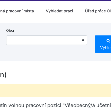
lná pracovní místa
Vyhledat práci
Úřad práce O
Obor
Vyhle
ín)
tín volnou pracovní pozici "Všeobecný/á účetní