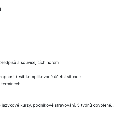
u
 předpisů a souvisejících norem
hopnost řešit komplikované účetní situace
 termínech
tné jazykové kurzy, podnikové stravování, 5 týdnů dovolené