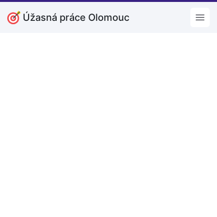
Úžasná práce Olomouc
Open