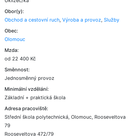
Uklízeč/ka
Obor(y):
Obchod a cestovní ruch
,
Výroba a provoz
,
Služby
Obec:
Olomouc
Mzda:
od 22 400 Kč
Směnnost:
Jednosměnný provoz
Minimální vzdělání:
Základní + praktická škola
Adresa pracoviště:
Střední škola polytechnická, Olomouc, Rooseveltova
79
Rooseveltova 472/79