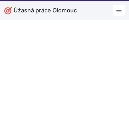
Úžasná práce Olomouc
Open