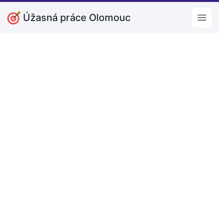
Úžasná práce Olomouc
Open