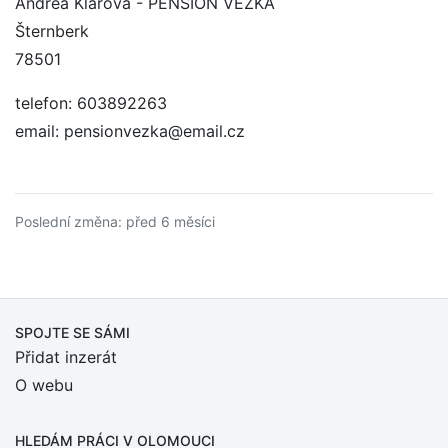
Andrea Klarová - PENSION VĚŽKA
Šternberk
78501
telefon: 603892263
email: pensionvezka@email.cz
Poslední změna: před 6 měsíci
SPOJTE SE SÁMI
Přidat inzerát
O webu
HLEDÁM PRÁCI
V OLOMOUCI