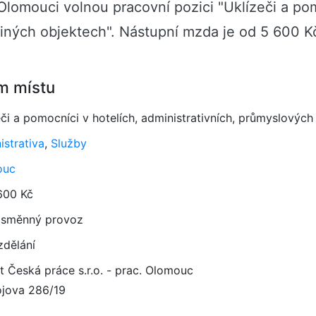
v Olomouci volnou pracovní pozici "Uklízeči a po
jiných objektech". Nástupní mzda je od 5 600 K
m místu
či a pomocníci v hotelích, administrativních, průmyslových
istrativa
,
Služby
ouc
600 Kč
směnný provoz
zdělání
ut Česká práce s.r.o. - prac. Olomouc
ojova 286/19