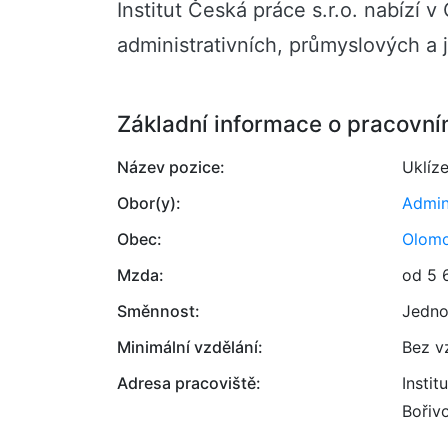
Institut Česká práce s.r.o. nabízí 
administrativních, průmyslových a 
Základní informace o pracovní
Název pozice:
Uklíze
Obor(y):
Admin
Obec:
Olom
Mzda:
od 5 
Směnnost:
Jedno
Minimální vzdělání:
Bez v
Adresa pracoviště:
Instit
Bořiv