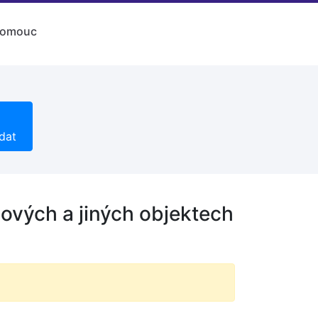
lomouc
dat
lových a jiných objektech