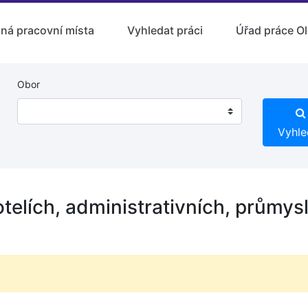
lná pracovní místa
Vyhledat práci
Úřad práce O
Obor
Vyhle
otelích, administrativních, průmys