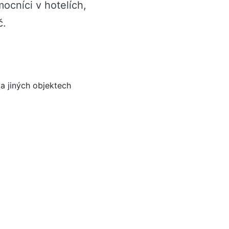
mocníci v hotelích,
č.
 a jiných objektech