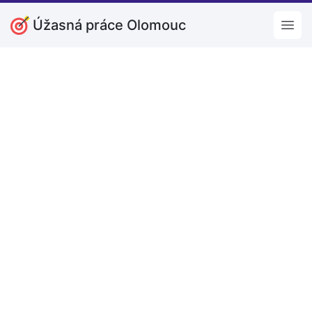
Úžasná práce Olomouc
Open