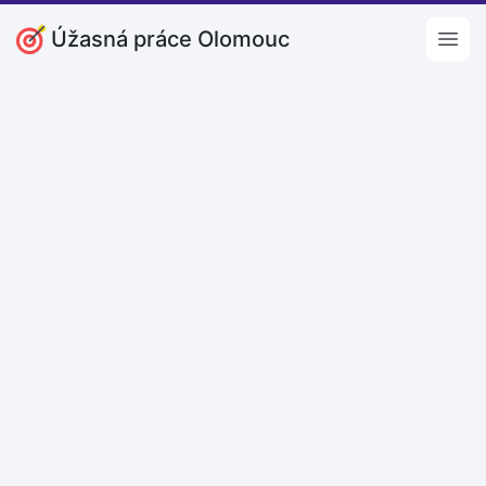
Úžasná práce Olomouc
Open