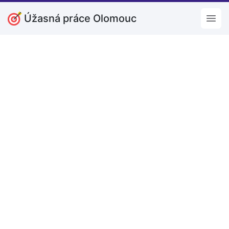
Úžasná práce Olomouc
Open