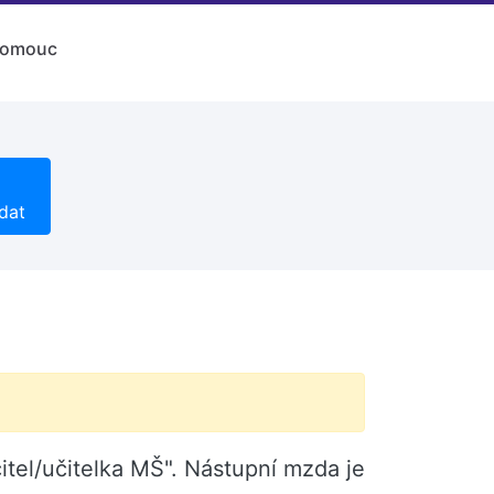
lomouc
dat
itel/učitelka MŠ". Nástupní mzda je