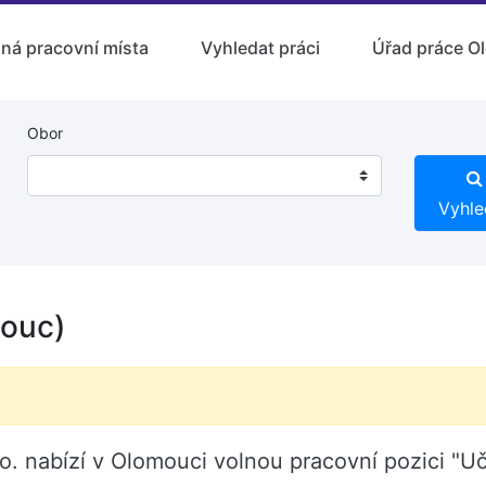
lná pracovní místa
Vyhledat práci
Úřad práce O
Obor
Vyhle
mouc)
.o. nabízí v Olomouci volnou pracovní pozici "Uč