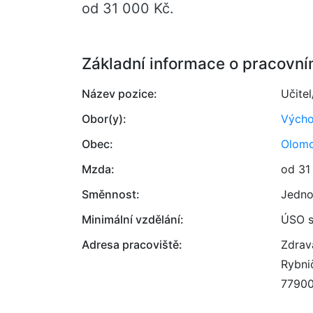
od 31 000 Kč.
Základní informace o pracovní
Název pozice:
Učitel
Obor(y):
Výcho
Obec:
Olom
Mzda:
od 31
Směnnost:
Jedno
Minimální vzdělání:
ÚSO s
Adresa pracoviště:
Zdravá
Rybni
7790