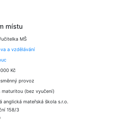
m místu
/učitelka MŠ
va a vzdělávání
ouc
 000 Kč
směnný provoz
 maturitou (bez vyučení)
 anglická mateřská škola s.r.o.
ční 158/3
0