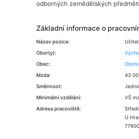
odborných zemědělských předmětů
Základní informace o pracovní
Název pozice:
Učite
Obor(y):
Výcho
Obec:
Olom
Mzda:
43 00
Směnnost:
Jedno
Minimální vzdělání:
VŠ ma
Adresa pracoviště:
Střed
U Hra
7790