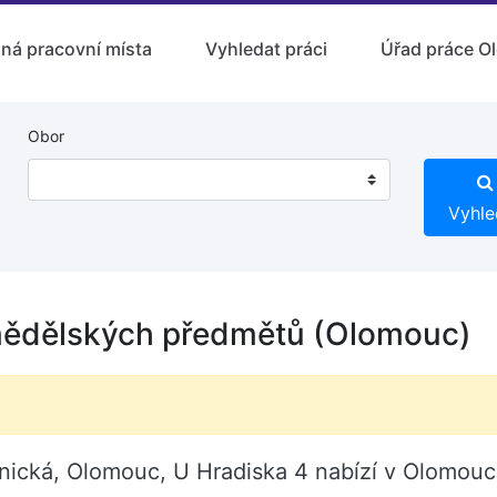
lná pracovní místa
Vyhledat práci
Úřad práce O
Obor
Vyhle
mědělských předmětů (Olomouc)
ická, Olomouc, U Hradiska 4 nabízí v Olomouci 