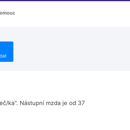
lomouc
dat
eč/ka". Nástupní mzda je od 37