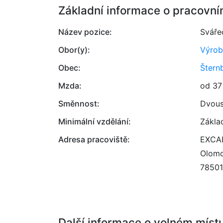
Základní informace o pracovní
Název pozice:
Sváře
Obor(y):
Výrob
Obec:
Štern
Mzda:
od 37
Směnnost:
Dvou
Minimální vzdělání:
Zákla
Adresa pracoviště:
EXCAL
Olomo
78501
Další informace o volném míst