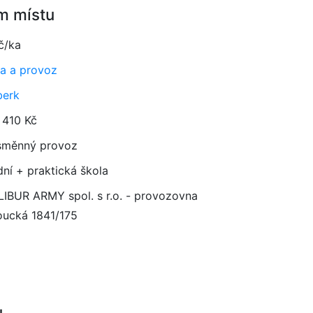
m místu
č/ka
a a provoz
berk
 410 Kč
směnný provoz
dní + praktická škola
IBUR ARMY spol. s r.o. - provozovna
ucká 1841/175
u