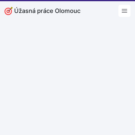
Úžasná práce Olomouc
Open