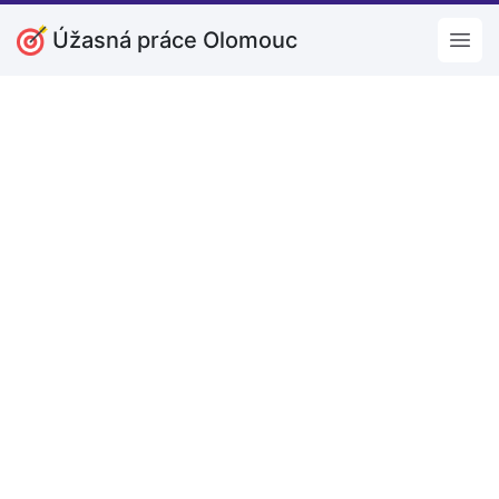
Úžasná práce Olomouc
Open