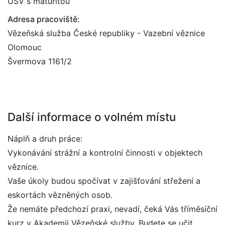
ÚSV s maturitou
Adresa pracoviště:
Vězeňská služba České republiky - Vazební věznice
Olomouc
Švermova 1161/2
Další informace o volném místu
Náplň a druh práce:
Vykonávání strážní a kontrolní činnosti v objektech
věznice.
Vaše úkoly budou spočívat v zajišťování střežení a
eskortách vězněných osob.
Že nemáte předchozí praxi, nevadí, čeká Vás tříměsíční
kurz v Akademii Vězeňské služby. Budete se učit