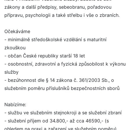
zákony a další předpisy, sebeobranu, pořadovou
přípravu, psychologii a také střelbu i vše o zbraních.
Očekáváme
- minimálně středoškolské vzdělání s maturitní
zkouškou
- občan České republiky starší 18 let
- osobnostní, zdravotní a fyzická způsobilost k výkonu
služby
- bezúhonnost dle § 14 zákona č. 361/2003 Sb., o
služebním poměru příslušníků bezpečnostních sborů
Nabízíme:
- službu ve služebním stejnokroji a se služební zbraní
- služební příjem od 34.800,- až cca 46590,- (s
ohledem na praxi a zařazení ve služebním poměru)