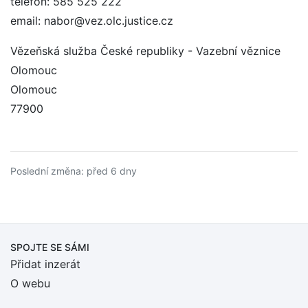
telefon: 585 525 222
email: nabor@vez.olc.justice.cz
Vězeňská služba České republiky - Vazební věznice
Olomouc
Olomouc
77900
Poslední změna: před 6 dny
SPOJTE SE SÁMI
Přidat inzerát
O webu