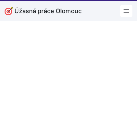
Úžasná práce Olomouc
Open