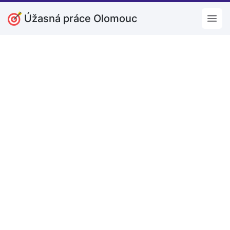
Úžasná práce Olomouc
Open