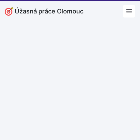
Úžasná práce Olomouc
Open