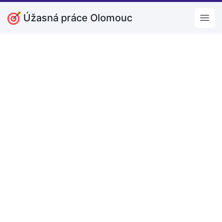
Úžasná práce Olomouc
Open