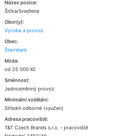
Název pozice:
Šička/švadlena
Obor(y):
Výroba a provoz
Obec:
Šternberk
Mzda:
od 25 000 Kč
Směnnost:
Jednosměnný provoz
Minimální vzdělání:
Střední odborné (vyučen)
Adresa pracoviště:
T&T Czech Brands s.r.o. - pracoviště