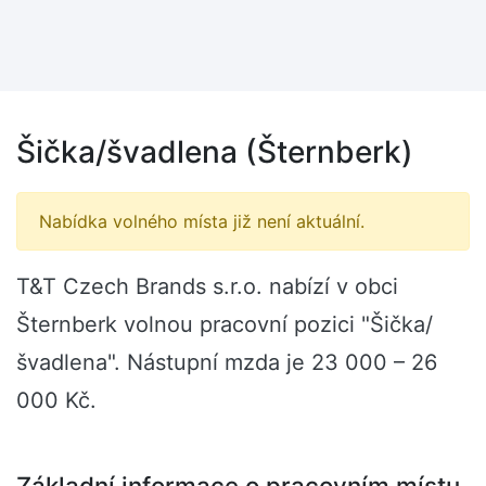
Šička/švadlena (Šternberk)
Nabídka volného místa již není aktuální.
T&T Czech Brands s.r.o. nabízí v obci
Šternberk volnou pracovní pozici "Šička/
švadlena". Nástupní mzda je 23 000 – 26
000 Kč.
Základní informace o pracovním místu