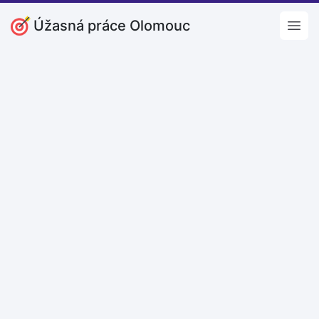
Úžasná práce Olomouc
Open