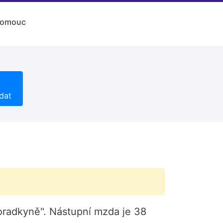
lomouc
dat
oradkyně". Nástupní mzda je 38