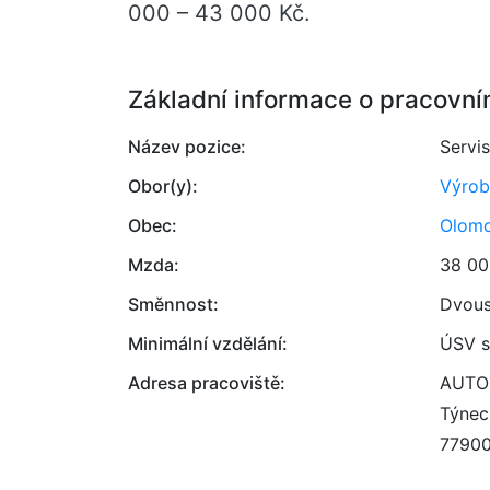
000 – 43 000 Kč.
Základní informace o pracovní
Název pozice:
Servi
Obor(y):
Výrob
Obec:
Olom
Mzda:
38 00
Směnnost:
Dvou
Minimální vzdělání:
ÚSV s
Adresa pracoviště:
AUTO 
Týnec
7790