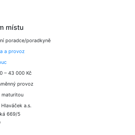
m místu
sní poradce/poradkyně
a a provoz
ouc
0 – 43 000 Kč
směnný provoz
 maturitou
Hlaváček a.s.
ká 669/5
0