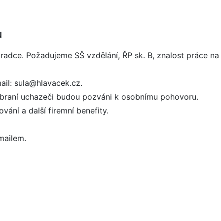
u
oradce. Požadujeme SŠ vzdělání, ŘP sk. B, znalost práce n
ail: sula@hlavacek.cz.
ybraní uchazeči budou pozváni k osobnímu pohovoru.
ání a další firemní benefity.
mailem.