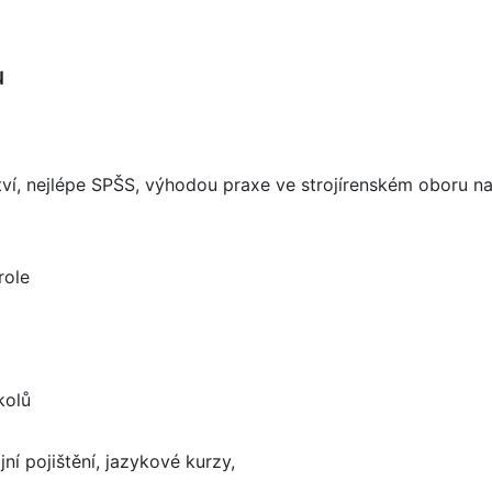
u
tví, nejlépe SPŠS, výhodou praxe ve strojírenském oboru na
role
kolů
í pojištění, jazykové kurzy,