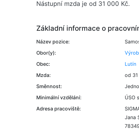
Nástupní mzda je od 31 000 Kč.
Základní informace o pracovní
Název pozice:
Samos
Obor(y):
Výrob
Obec:
Lutín
Mzda:
od 31
Směnnost:
Jedno
Minimální vzdělání:
ÚSO s
Adresa pracoviště:
SIGMA
Jana 
7834