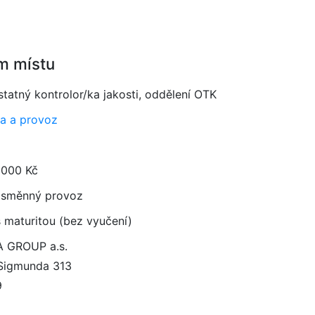
m místu
tatný kontrolor/ka jakosti, oddělení OTK
a a provoz
 000 Kč
směnný provoz
 maturitou (bez vyučení)
 GROUP a.s.
Sigmunda 313
9