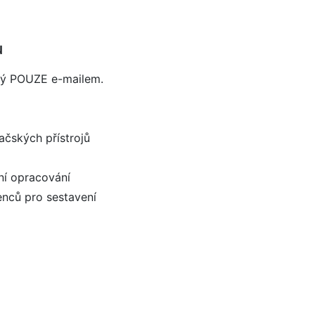
u
ný POUZE e-mailem.
ačských přístrojů
ní opracování
enců pro sestavení