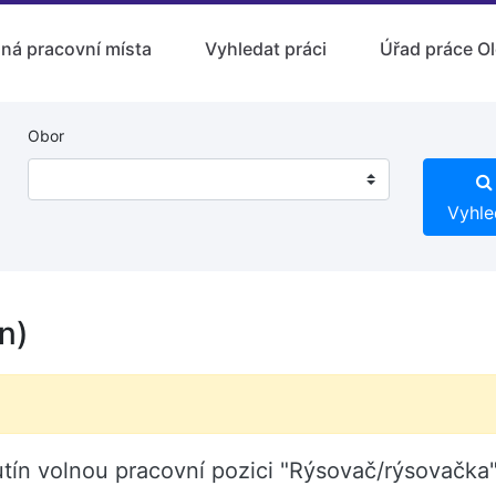
lná pracovní místa
Vyhledat práci
Úřad práce O
Obor
Vyhle
n)
tín volnou pracovní pozici "Rýsovač/rýsovačka