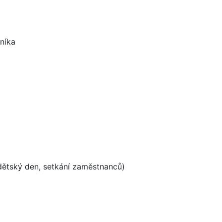
níka
dětský den, setkání zaměstnanců)