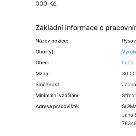
000 Kč.
Základní informace o pracovní
Název pozice:
Rýsov
Obor(y):
Výrob
Obec:
Lutín
Mzda:
30 00
Směnnost:
Jedno
Minimální vzdělání:
Střed
Adresa pracoviště:
SIGMA
Jana 
7834