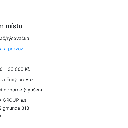
m místu
ač/rýsovačka
a a provoz
0 – 36 000 Kč
směnný provoz
ní odborné (vyučen)
 GROUP a.s.
Sigmunda 313
9