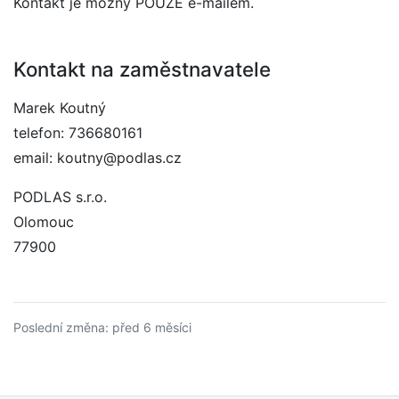
Kontakt je možný POUZE e-mailem.
Kontakt na zaměstnavatele
Marek Koutný
telefon: 736680161
email: koutny@podlas.cz
PODLAS s.r.o.
Olomouc
77900
Poslední změna: před 6 měsíci