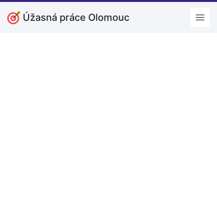
Úžasná práce Olomouc
Open