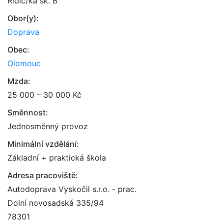
Řidič/ka sk. B
Obor(y):
Doprava
Obec:
Olomouc
Mzda:
25 000 – 30 000 Kč
Směnnost:
Jednosměnný provoz
Minimální vzdělání:
Základní + praktická škola
Adresa pracoviště:
Autodoprava Vyskočil s.r.o. - prac.
Dolní novosadská 335/94
78301