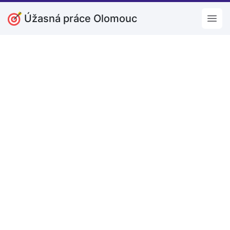
Úžasná práce Olomouc
Open