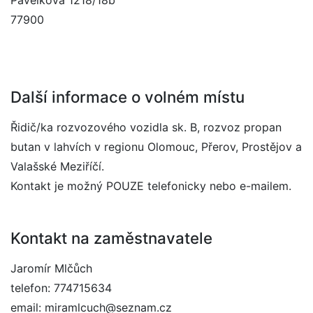
Pavelkova 1218/18b
77900
Další informace o volném místu
Řidič/ka rozvozového vozidla sk. B, rozvoz propan
butan v lahvích v regionu Olomouc, Přerov, Prostějov a
Valašské Meziříčí.
Kontakt je možný POUZE telefonicky nebo e-mailem.
Kontakt na zaměstnavatele
Jaromír Mlčůch
telefon: 774715634
email: miramlcuch@seznam.cz