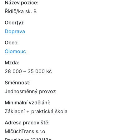
Název pozice:
Řidič/ka sk. B
Obor(y):
Doprava
Obec:
Olomouc
Mzda:
28 000 – 35 000 Kč
Směnnost:
Jednosměnný provoz
Minimální vzdělání:
Základní + praktická škola
Adresa pracoviště:
MlčůchTrans s.r.o.