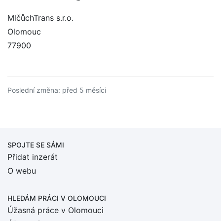
MlčůchTrans s.r.o.
Olomouc
77900
Poslední změna: před 5 měsíci
SPOJTE SE SÁMI
Přidat inzerát
O webu
HLEDÁM PRÁCI
V OLOMOUCI
Úžasná práce v Olomouci