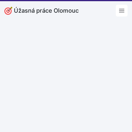
Úžasná práce Olomouc
Open