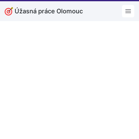
Úžasná práce Olomouc
Open