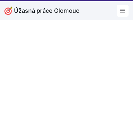
Úžasná práce Olomouc
Open