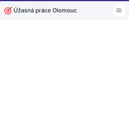
Úžasná práce Olomouc
Open