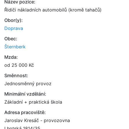
Název pozice:
Řidiči nákladních automobilů (kromě tahačů)
Obor(y):
Doprava
Obec:
Šternberk
Mzda:
od 25 000 Kč
Směnnost:
Jednosměnný provoz
Minimální vzdělání:
Základní + praktická škola
Adresa pracoviště:
Jaroslav Kresáč - provozovna
Lhotská 1814/35