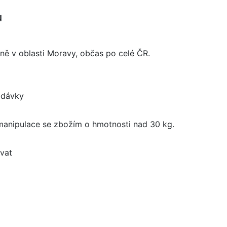
u
žně v oblasti Moravy, občas po celé ČR.
dodávky
 manipulace se zbožím o hmotnosti nad 30 kg.
ovat