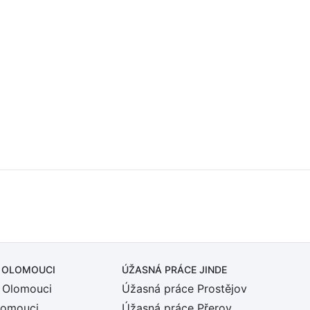
 OLOMOUCI
ÚŽASNÁ PRÁCE JINDE
 Olomouci
Úžasná práce Prostějov
lomouci
Úžasná práce Přerov