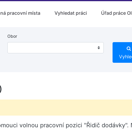
lná pracovní místa
Vyhledat práci
Úřad práce O
Obor
Vyhle
)
omouci volnou pracovní pozici "Řidič dodávky".