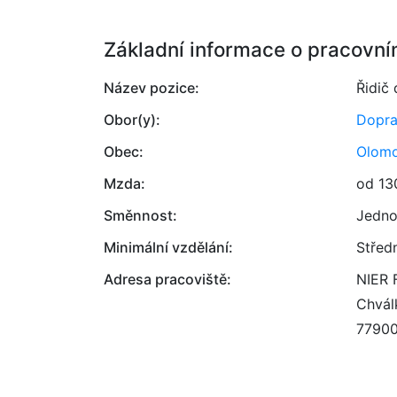
Základní informace o pracovní
Název pozice:
Řidič
Obor(y):
Dopr
Obec:
Olom
Mzda:
od 13
Směnnost:
Jedno
Minimální vzdělání:
Střed
Adresa pracoviště:
NIER 
Chvál
7790