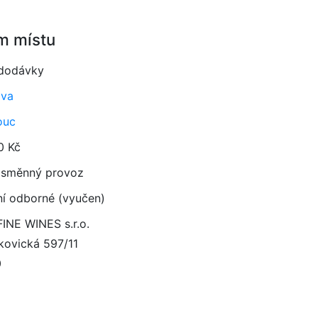
m místu
 dodávky
ava
ouc
0 Kč
směnný provoz
ní odborné (vyučen)
FINE WINES s.r.o.
kovická 597/11
0