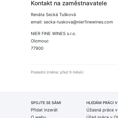
Kontakt na zaměstnavatele
Renáta Secká Tušková
email: secka-tuskova@nierfinewines.com
NIER FINE WINES s.r.o.
Olomouc
77900
Poslední změna: před 9 měsíci
SPOJTE SE SÁMI
HLEDÁM PRÁCI
V
Přidat inzerát
Úžasná práce v
O webu
Úřad práce v O