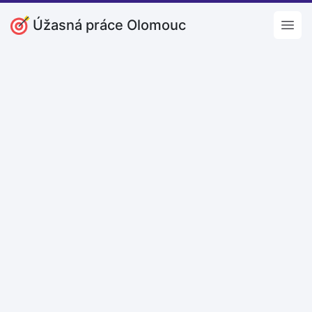
Úžasná práce Olomouc
Open