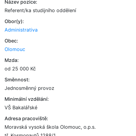
Název pozice:
Referent/ka studijního oddělení
Obor(y):
Administrativa
Obec:
Olomouc
Mzda:
od 25 000 Kč
Směnnost:
Jednosměnný provoz
Minimální vzdělání:
VŠ Bakalářské
Adresa pracoviště:
Moravská vysoká škola Olomouc, o.p.s.
tř. Kosmonautů 1288/1