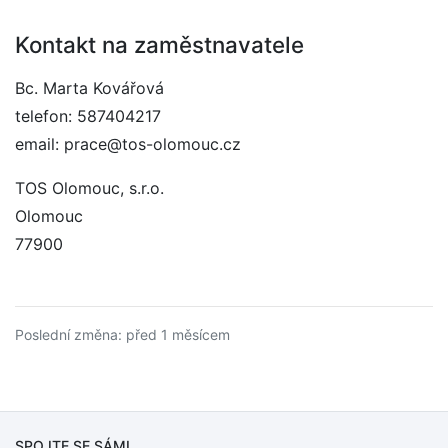
Kontakt na zaměstnavatele
Bc. Marta Kovářová
telefon: 587404217
email: prace@tos-olomouc.cz
TOS Olomouc, s.r.o.
Olomouc
77900
Poslední změna: před 1 měsícem
SPOJTE SE SÁMI