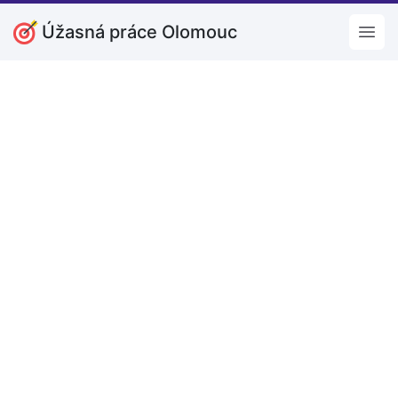
Úžasná práce Olomouc
Open