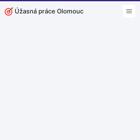
Úžasná práce Olomouc
Open