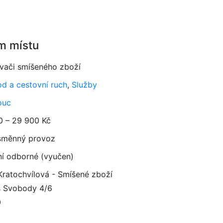
m místu
vači smíšeného zboží
d a cestovní ruch
,
Služby
ouc
0 – 29 900 Kč
směnný provoz
ní odborné (vyučen)
Kratochvílová - Smíšené zboží
 Svobody 4/6
0