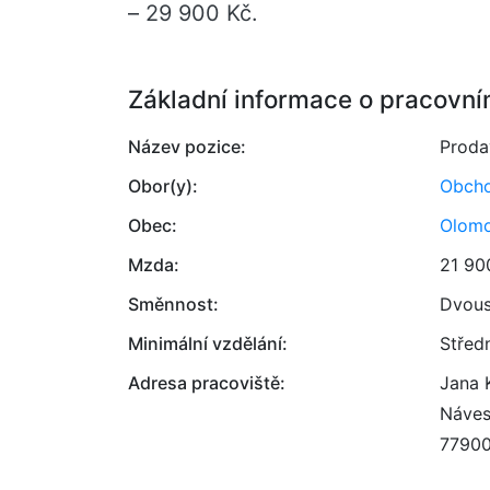
– 29 900 Kč.
Základní informace o pracovní
Název pozice:
Proda
Obor(y):
Obcho
Obec:
Olom
Mzda:
21 90
Směnnost:
Dvou
Minimální vzdělání:
Střed
Adresa pracoviště:
Jana 
Náves
7790