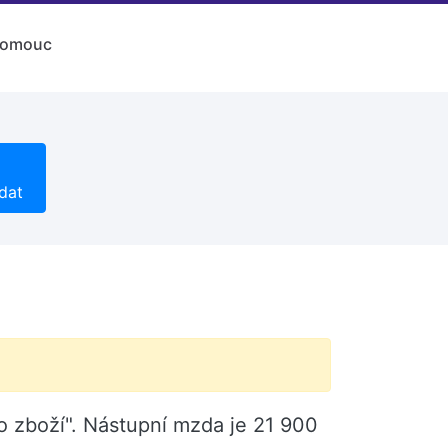
lomouc
dat
o zboží". Nástupní mzda je 21 900