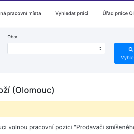
lná pracovní místa
Vyhledat práci
Úřad práce O
Obor
Vyhle
oží (Olomouc)
uci volnou pracovní pozici "Prodavači smíšenéh