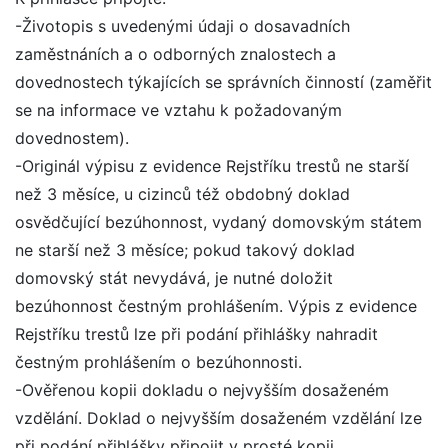
-Životopis s uvedenými údaji o dosavadních
zaměstnáních a o odborných znalostech a
dovednostech týkajících se správních činností (zaměřit
se na informace ve vztahu k požadovaným
dovednostem).
-Originál výpisu z evidence Rejstříku trestů ne starší
než 3 měsíce, u cizinců též obdobný doklad
osvědčující bezúhonnost, vydaný domovským státem
ne starší než 3 měsíce; pokud takový doklad
domovský stát nevydává, je nutné doložit
bezúhonnost čestným prohlášením. Výpis z evidence
Rejstříku trestů lze při podání přihlášky nahradit
čestným prohlášením o bezúhonnosti.
-Ověřenou kopii dokladu o nejvyšším dosaženém
vzdělání. Doklad o nejvyšším dosaženém vzdělání lze
při podání přihlášky připojit v prosté kopii.