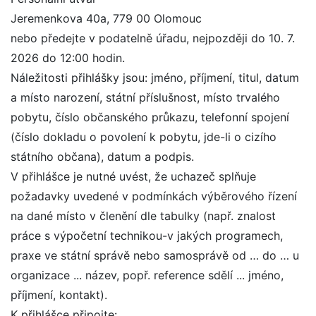
Jeremenkova 40a, 779 00 Olomouc
nebo předejte v podatelně úřadu, nejpozději do 10. 7.
2026 do 12:00 hodin.
Náležitosti přihlášky jsou: jméno, příjmení, titul, datum
a místo narození, státní příslušnost, místo trvalého
pobytu, číslo občanského průkazu, telefonní spojení
(číslo dokladu o povolení k pobytu, jde-li o cizího
státního občana), datum a podpis.
V přihlášce je nutné uvést, že uchazeč splňuje
požadavky uvedené v podmínkách výběrového řízení
na dané místo v členění dle tabulky (např. znalost
práce s výpočetní technikou-v jakých programech,
praxe ve státní správě nebo samosprávě od … do … u
organizace ... název, popř. reference sdělí ... jméno,
příjmení, kontakt).
K přihlášce připojte: