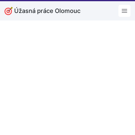
Úžasná práce Olomouc
Open