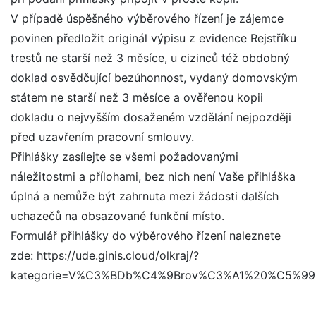
V případě úspěšného výběrového řízení je zájemce
povinen předložit originál výpisu z evidence Rejstříku
trestů ne starší než 3 měsíce, u cizinců též obdobný
doklad osvědčující bezúhonnost, vydaný domovským
státem ne starší než 3 měsíce a ověřenou kopii
dokladu o nejvyšším dosaženém vzdělání nejpozději
před uzavřením pracovní smlouvy.
Přihlášky zasílejte se všemi požadovanými
náležitostmi a přílohami, bez nich není Vaše přihláška
úplná a nemůže být zahrnuta mezi žádosti dalších
uchazečů na obsazované funkční místo.
Formulář přihlášky do výběrového řízení naleznete
zde: https://ude.ginis.cloud/olkraj/?
kategorie=V%C3%BDb%C4%9Brov%C3%A1%20%C5%9