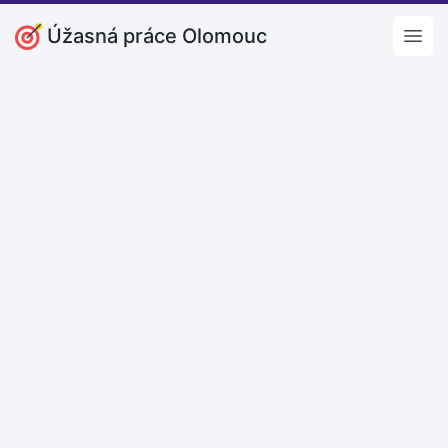
Úžasná práce Olomouc
Open