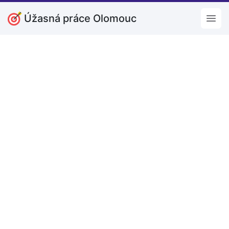
Úžasná práce Olomouc
Open