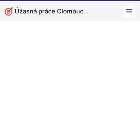
Úžasná práce Olomouc
Open