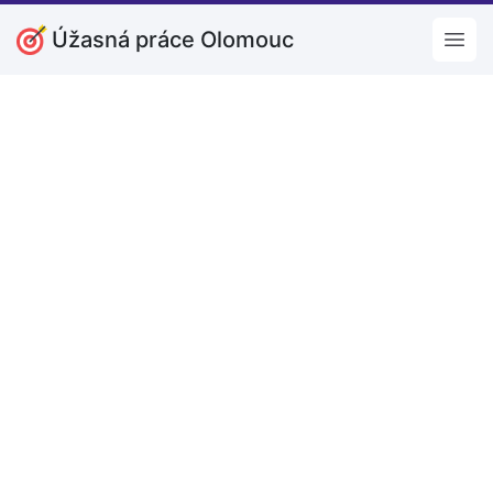
Úžasná práce Olomouc
Open