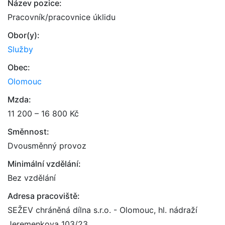
Název pozice:
Pracovník/pracovnice úklidu
Obor(y):
Služby
Obec:
Olomouc
Mzda:
11 200 – 16 800 Kč
Směnnost:
Dvousměnný provoz
Minimální vzdělání:
Bez vzdělání
Adresa pracoviště:
SEŽEV chráněná dílna s.r.o. - Olomouc, hl. nádraží
Jeremenkova 103/23