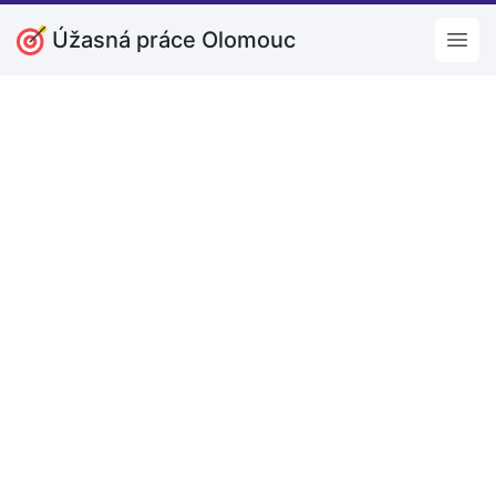
Úžasná práce Olomouc
Open