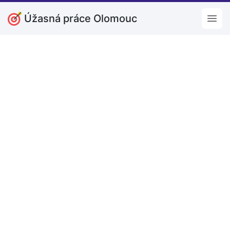
Úžasná práce Olomouc
Open