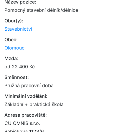
Název pozice:
Pomocný stavební dělník/dělnice
Obor(y):
Stavebnictví
Obec:
Olomouc
Mzda:
od 22 400 Kč
Směnnost:
Pružná pracovní doba
Minimální vzdělání:
Základní + praktická škola
Adresa pracoviště:
CU OMNIS s.r.o.
Babíčkova 1123/6