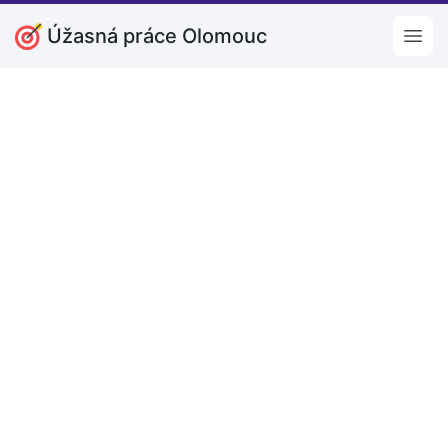
Úžasná práce Olomouc
Open