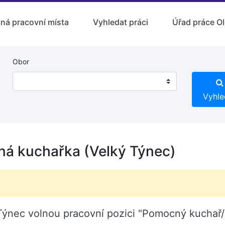
lná pracovní místa
Vyhledat práci
Úřad práce O
Obor
Vyhle
á kuchařka (Velký Týnec)
 Týnec volnou pracovní pozici "Pomocný kucha