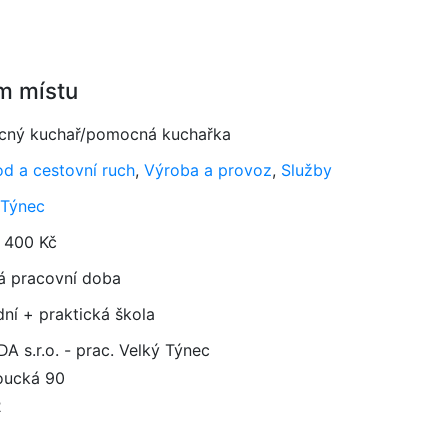
m místu
ný kuchař/pomocná kuchařka
d a cestovní ruch
,
Výroba a provoz
,
Služby
 Týnec
 400 Kč
á pracovní doba
dní + praktická škola
A s.r.o. - prac. Velký Týnec
oucká 90
2