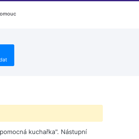
lomouc
dat
ř/pomocná kuchařka". Nástupní