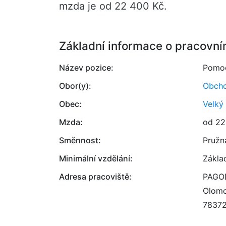
mzda je od 22 400 Kč.
Základní informace o pracovní
Název pozice:
Pomoc
Obor(y):
Obcho
Obec:
Velký
Mzda:
od 22
Směnnost:
Pružn
Minimální vzdělání:
Zákla
Adresa pracoviště:
PAGOD
Olom
7837