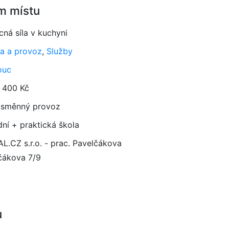
m místu
ná síla v kuchyni
a a provoz
,
Služby
ouc
 400 Kč
směnný provoz
dní + praktická škola
L.CZ s.r.o. - prac. Pavelčákova
čákova 7/9
u