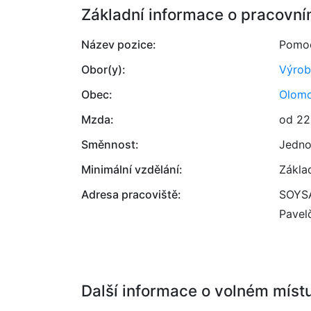
Základní informace o pracovní
Název pozice:
Pomoc
Obor(y):
Výrob
Obec:
Olom
Mzda:
od 22
Směnnost:
Jedno
Minimální vzdělání:
Zákla
Adresa pracoviště:
SOYSA
Pavel
Další informace o volném míst